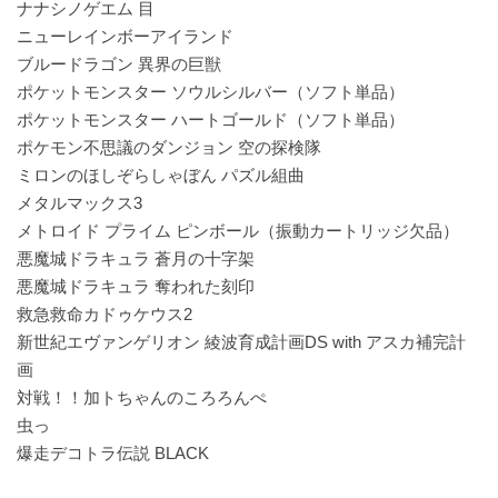
ナナシノゲエム 目
ニューレインボーアイランド
ブルードラゴン 異界の巨獣
ポケットモンスター ソウルシルバー（ソフト単品）
ポケットモンスター ハートゴールド（ソフト単品）
ポケモン不思議のダンジョン 空の探検隊
ミロンのほしぞらしゃぼん パズル組曲
メタルマックス3
メトロイド プライム ピンボール（振動カートリッジ欠品）
悪魔城ドラキュラ 蒼月の十字架
悪魔城ドラキュラ 奪われた刻印
救急救命カドゥケウス2
新世紀エヴァンゲリオン 綾波育成計画DS with アスカ補完計
画
対戦！！加トちゃんのころろんぺ
虫っ
爆走デコトラ伝説 BLACK