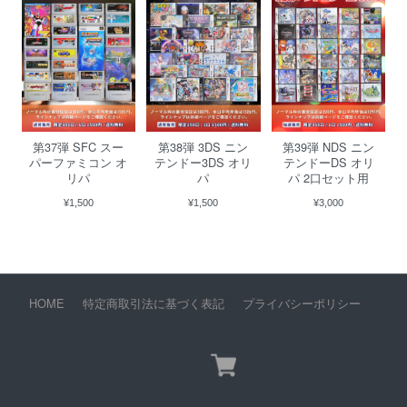
第37弾 SFC スー
第38弾 3DS ニン
第39弾 NDS ニン
パーファミコン オ
テンドー3DS オリ
テンドーDS オリ
リパ
パ
パ 2口セット用
¥1,500
¥1,500
¥3,000
HOME
特定商取引法に基づく表記
プライバシーポリシー