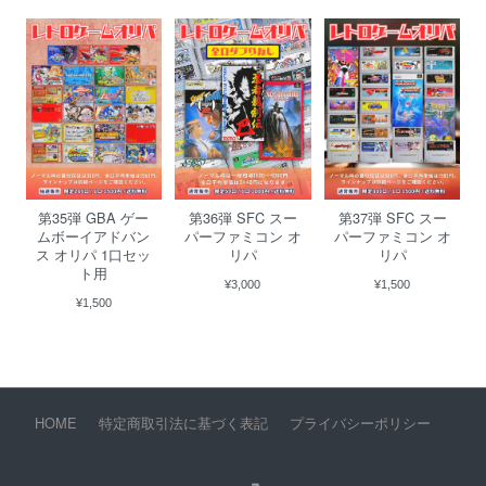
第35弾 GBA ゲー
第36弾 SFC スー
第37弾 SFC スー
ムボーイアドバン
パーファミコン オ
パーファミコン オ
ス オリパ 1口セッ
リパ
リパ
ト用
¥3,000
¥1,500
¥1,500
HOME
特定商取引法に基づく表記
プライバシーポリシー