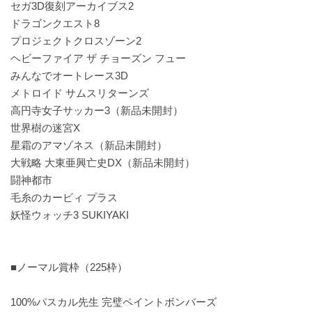
セガ3D復刻アーカイブス2
ドラゴンクエスト8
プロジェクトクロスゾーン2
ヘビーファイア ザ チョーズン フュー
みんなでオートレース3D
メトロイド サムスリターンズ
高円寺女子サッカー3（新品未開封）
世界樹の迷宮X
星霜のアマゾネス（新品未開封）
大戦略 大東亜興亡史DX（新品未開封）
闘神都市
毛糸のカービィ プラス
妖怪ウォッチ3 SUKIYAKI
■ノーマル賞枠（225枠）
100%パスカル先生 完璧ペイントボンバーズ