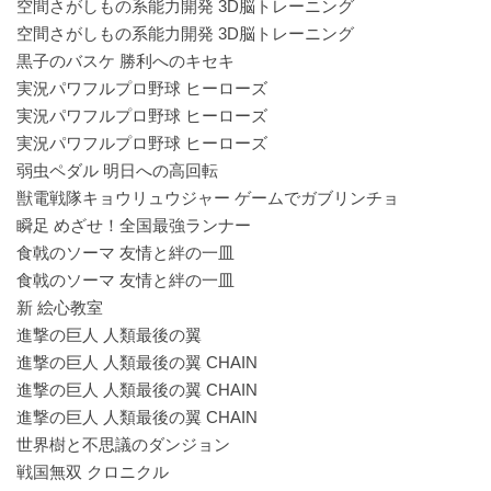
空間さがしもの系能力開発 3D脳トレーニング
空間さがしもの系能力開発 3D脳トレーニング
黒子のバスケ 勝利へのキセキ
実況パワフルプロ野球 ヒーローズ
実況パワフルプロ野球 ヒーローズ
実況パワフルプロ野球 ヒーローズ
弱虫ペダル 明日への高回転
獣電戦隊キョウリュウジャー ゲームでガブリンチョ
瞬足 めざせ！全国最強ランナー
食戟のソーマ 友情と絆の一皿
食戟のソーマ 友情と絆の一皿
新 絵心教室
進撃の巨人 人類最後の翼
進撃の巨人 人類最後の翼 CHAIN
進撃の巨人 人類最後の翼 CHAIN
進撃の巨人 人類最後の翼 CHAIN
世界樹と不思議のダンジョン
戦国無双 クロニクル