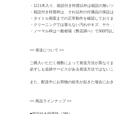
・1口1本入り、箱説付き特賞以外は箱説の無い
・箱説付き特賞枠は、それ以外の付属品の保証は
・タイトル画面までの正常動作を確認しておりま
・クリーニングでは落ちない汚れやキズ、ヤケ、
・ノーマル枠は一般相場（弊店調べ）で300円以
<< 発送について >>
ご購入いただく個数によって発送方法が異なりま
必ずしも追跡サービスがある発送方法ではないこ
また、配送中にお荷物の紛失が起きた場合におき
<< 商品ラインナップ >>
■箱説付き特賞枠（3枠）