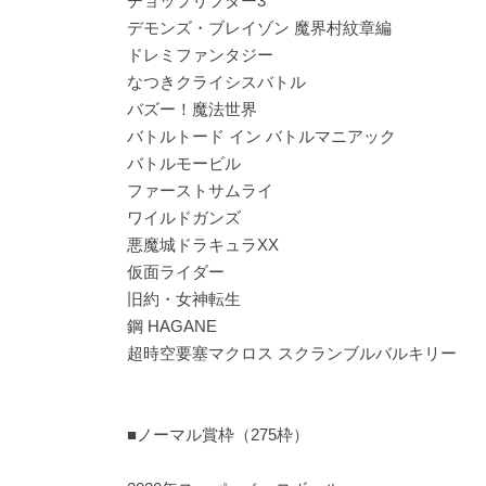
チョップリフター3
デモンズ・ブレイゾン 魔界村紋章編
ドレミファンタジー
なつきクライシスバトル
バズー！魔法世界
バトルトード イン バトルマニアック
バトルモービル
ファーストサムライ
ワイルドガンズ
悪魔城ドラキュラXX
仮面ライダー
旧約・女神転生
鋼 HAGANE
超時空要塞マクロス スクランブルバルキリー
■ノーマル賞枠（275枠）