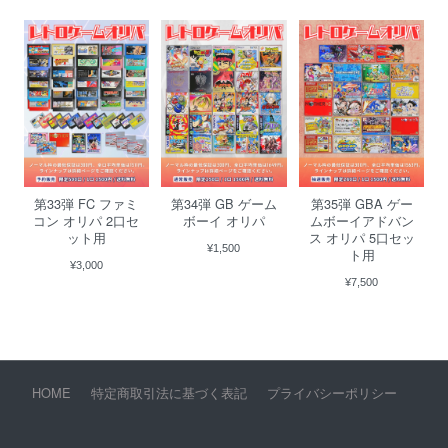
第33弾 FC ファミ
第34弾 GB ゲーム
第35弾 GBA ゲー
コン オリパ 2口セ
ボーイ オリパ
ムボーイアドバン
ット用
ス オリパ 5口セッ
¥1,500
ト用
¥3,000
¥7,500
HOME
特定商取引法に基づく表記
プライバシーポリシー