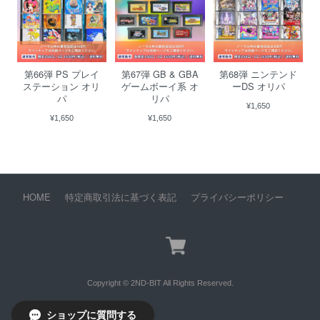
第66弾 PS プレイ
第67弾 GB & GBA
第68弾 ニンテンド
ステーション オリ
ゲームボーイ系 オ
ーDS オリパ
パ
リパ
¥1,650
¥1,650
¥1,650
HOME
特定商取引法に基づく表記
プライバシーポリシー
Copyright © 2ND-BIT All Rights Reserved.
ショップに質問する