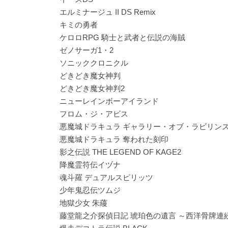
エルミナージュ II DS Remix
キミの勇者
ケロロRPG 騎士と武者と伝説の海賊
ゼノサーガ1・2
ソニッククロニクル
どきどき魔女神判
どきどき魔女神判2
ニューレインボーアイランド
フロム・ジ・アビス
悪魔城ドラキュラ ギャラリー・オブ・ラビリン
悪魔城ドラキュラ 奪われた刻印
影之伝説 THE LEGEND OF KAGE2
降魔霊符伝イヅナ
魂斗羅 デュアルスピリッツ
少年鬼忍伝ツムジ
地獄少女 朱蘰
藤堂龍之介探偵日記 琥珀色の遺言 ～西洋骨牌連