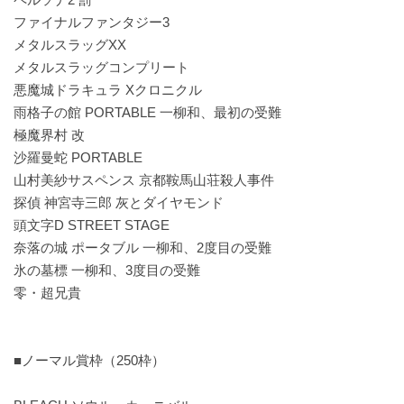
ファイナルファンタジー3
メタルスラッグXX
メタルスラッグコンプリート
悪魔城ドラキュラ Xクロニクル
雨格子の館 PORTABLE 一柳和、最初の受難
極魔界村 改
沙羅曼蛇 PORTABLE
山村美紗サスペンス 京都鞍馬山荘殺人事件
探偵 神宮寺三郎 灰とダイヤモンド
頭文字D STREET STAGE
奈落の城 ポータブル 一柳和、2度目の受難
氷の墓標 一柳和、3度目の受難
零・超兄貴
■ノーマル賞枠（250枠）