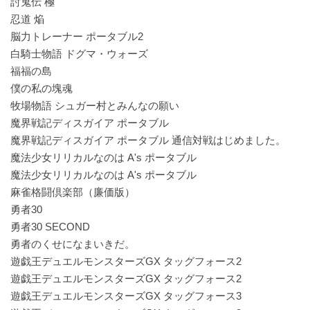
討鬼伝 極
忍道 焔
脳力トレーナー ポータブル2
白騎士物語 ドグマ・ウォーズ
福福の島
僕の私の塊魂
牧場物語 シュガー村とみんなの願い
魔界戦記ディスガイア ポータブル
魔界戦記ディスガイア ポータブル 通信対戦はじめました。
魔法少女リリカルなのは A's ポータブル
魔法少女リリカルなのは A's ポータブル
麻雀格闘倶楽部（廉価版）
勇者30
勇者30 SECOND
勇者のくせになまいきだ。
遊戯王デュエルモンスターズGX タッグフォース2
遊戯王デュエルモンスターズGX タッグフォース2
遊戯王デュエルモンスターズGX タッグフォース3