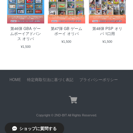
第46弾 GBA ゲー
第47弾 GB ゲーム
第48弾 PSP オリ
ムボーイアドバン
ボーイ オリパ
パ 1口用
ス オリパ
¥1,500
¥1,500
¥1,500
HOME
特定商取引法に基づく表記
プライバシーポリシー
Copyright © 2ND-BIT All Rights Reserved.
ショップに質問する