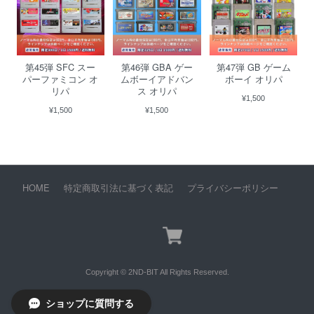
第45弾 SFC スー
第46弾 GBA ゲー
第47弾 GB ゲーム
パーファミコン オ
ムボーイアドバン
ボーイ オリパ
リパ
ス オリパ
¥1,500
¥1,500
¥1,500
HOME
特定商取引法に基づく表記
プライバシーポリシー
Copyright © 2ND-BIT All Rights Reserved.
ショップに質問する