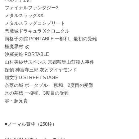
ファイナルファンタジー3
メタルスラッグXX
メタルスラッグコンプリート
悪魔城ドラキュラ Xクロニクル
雨格子の館 PORTABLE 一柳和、最初の受難
極魔界村 改
沙羅曼蛇 PORTABLE
山村美紗サスペンス 京都鞍馬山荘殺人事件
探偵 神宮寺三郎 灰とダイヤモンド
頭文字D STREET STAGE
奈落の城 ポータブル 一柳和、2度目の受難
氷の墓標 一柳和、3度目の受難
零・超兄貴
■ノーマル賞枠（250枠）