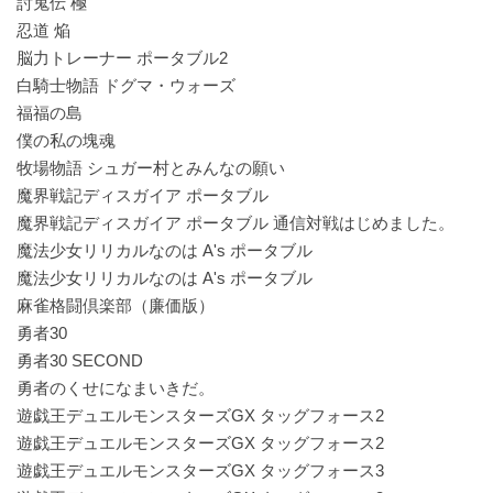
討鬼伝 極
忍道 焔
脳力トレーナー ポータブル2
白騎士物語 ドグマ・ウォーズ
福福の島
僕の私の塊魂
牧場物語 シュガー村とみんなの願い
魔界戦記ディスガイア ポータブル
魔界戦記ディスガイア ポータブル 通信対戦はじめました。
魔法少女リリカルなのは A's ポータブル
魔法少女リリカルなのは A's ポータブル
麻雀格闘倶楽部（廉価版）
勇者30
勇者30 SECOND
勇者のくせになまいきだ。
遊戯王デュエルモンスターズGX タッグフォース2
遊戯王デュエルモンスターズGX タッグフォース2
遊戯王デュエルモンスターズGX タッグフォース3