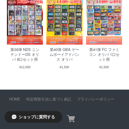
第39弾 NDS ニン
第40弾 GBA ゲー
第41弾 FC ファミ
テンドーDS オリ
ムボーイアドバン
コン オリパ 1口セ
パ 8口セット用
ス オリパ
ット用
¥12,000
¥1,500
¥1,500
HOME
特定商取引法に基づく表記
プライバシーポリシー
ショップに質問する