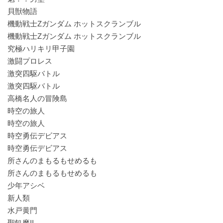
貝獣物語
機動戦士Zガンダム ホットスクランブル
機動戦士Zガンダム ホットスクランブル
究極ハリキリ甲子園
激闘プロレス
激突四駆バトル
激突四駆バトル
高橋名人の冒険島
時空の旅人
時空の旅人
時空勇伝デビアス
時空勇伝デビアス
所さんのまもるもせめるも
所さんのまもるもせめるも
少年アシベ
新人類
水戸黄門
聖飢魔II