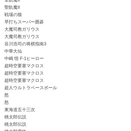
聖飢魔II
戦場の狼
早打ちスーパー囲碁
大魔司教ガリウス
大魔司教ガリウス
谷川浩司の将棋指南3
中華大仙
中嶋 悟 F-1ヒーロー
超時空要塞マクロス
超時空要塞マクロス
超時空要塞マクロス
超人ウルトラベースボール
怒
怒
東海道五十三次
桃太郎伝説
桃太郎伝説