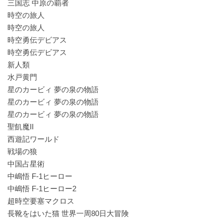
三国志 中原の覇者
時空の旅人
時空の旅人
時空勇伝デビアス
時空勇伝デビアス
新人類
水戸黄門
星のカービィ 夢の泉の物語
星のカービィ 夢の泉の物語
星のカービィ 夢の泉の物語
聖飢魔II
西遊記ワールド
戦場の狼
中国占星術
中嶋悟 F-1ヒーロー
中嶋悟 F-1ヒーロー2
超時空要塞マクロス
長靴をはいた猫 世界一周80日大冒険