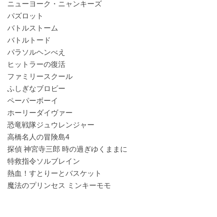
ニューヨーク・ニャンキーズ
パズロット
バトルストーム
バトルトード
パラソルヘンべえ
ヒットラーの復活
ファミリースクール
ふしぎなブロビー
ペーパーボーイ
ホーリーダイヴァー
恐竜戦隊ジュウレンジャー
高橋名人の冒険島4
探偵 神宮寺三郎 時の過ぎゆくままに
特救指令ソルブレイン
熱血！すとりーとバスケット
魔法のプリンセス ミンキーモモ