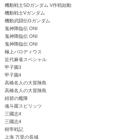
機動戦士SDガンダム V作戦始動
機動戦士Vガンダム
機動武闘伝Gガンダム
鬼神降臨伝 ONI
鬼神降臨伝 ONI
鬼神降臨伝 ONI
極上パロディウス
近代麻雀スペシャル
甲子園3
甲子園4
高橋名人の大冒険島
高橋名人の大冒険島
紺碧の艦隊
魂斗羅スピリッツ
三國志4
三國志4
樹帝戦記
上海 万里の長城