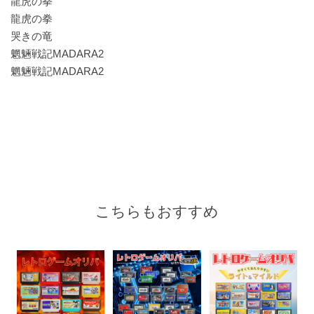
龍虎の拳
龍虎の拳
哭きの竜
魍魎戦記MADARA2
魍魎戦記MADARA2
こちらもおすすめ