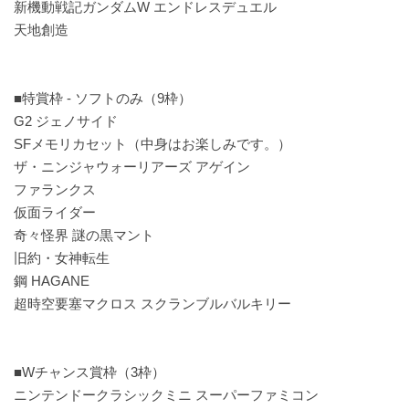
新機動戦記ガンダムW エンドレスデュエル
天地創造
■特賞枠 - ソフトのみ（9枠）
G2 ジェノサイド
SFメモリカセット（中身はお楽しみです。）
ザ・ニンジャウォーリアーズ アゲイン
ファランクス
仮面ライダー
奇々怪界 謎の黒マント
旧約・女神転生
鋼 HAGANE
超時空要塞マクロス スクランブルバルキリー
■Wチャンス賞枠（3枠）
ニンテンドークラシックミニ スーパーファミコン