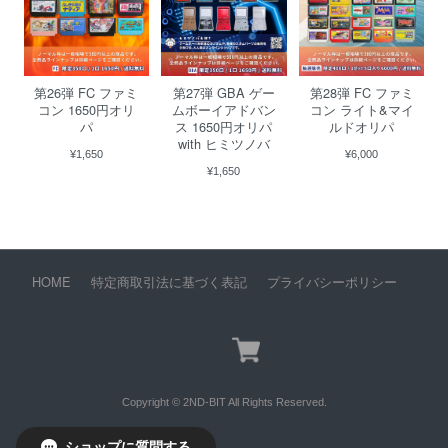
第26弾 FC ファミ
第27弾 GBA ゲー
第28弾 FC ファミ
コン 1650円オリ
ムボーイアドバン
コン ライト&マイ
パ
ス 1650円オリパ
ルドオリパ
with ヒミツノバ
¥1,650
¥6,000
¥1,650
HOME
特定商取引法に基づく表記
プライバシーポリシー
Copyright © 2ND-BIT All Rights Reserved.
ショップに質問する