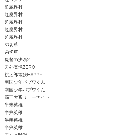
超魔界村
超魔界村
超魔界村
超魔界村
超魔界村
弟切草
弟切草
提督の決断2
天外魔境ZERO
桃太郎電鉄HAPPY
南国少年パプワくん
南国少年パプワくん
覇王大系リューナイト
半熟英雄
半熟英雄
半熟英雄
半熟英雄
美女と野獣