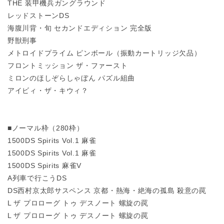
THE 装甲機兵ガングラウンド
レッドストーンDS
海腹川背・旬 セカンドエディション 完全版
野獣刑事
メトロイドプライム ピンボール（振動カートリッジ欠品）
フロントミッション ザ・ファースト
ミロンのほしぞらしゃぼん パズル組曲
アイビィ・ザ・キウィ？
■ノーマル枠（280枠）
1500DS Spirits Vol.1 麻雀
1500DS Spirits Vol.1 麻雀
1500DS Spirits 麻雀V
A列車で行こうDS
DS西村京太郎サスペンス 京都・熱海・絶海の孤島 殺意の罠
L ザ プロローグ トゥ デスノート 螺旋の罠
L ザ プロローグ トゥ デスノート 螺旋の罠