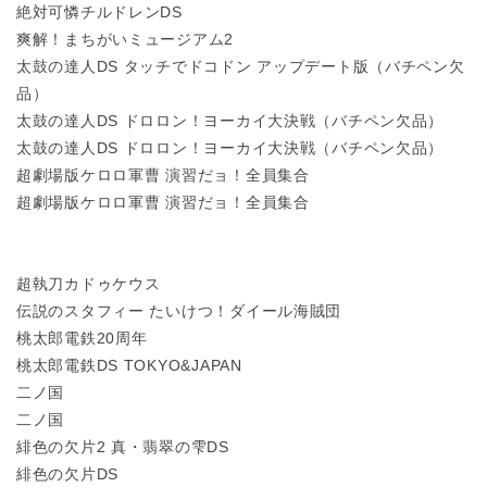
絶対可憐チルドレンDS
爽解！まちがいミュージアム2
太鼓の達人DS タッチでドコドン アップデート版（バチペン欠
品）
太鼓の達人DS ドロロン！ヨーカイ大決戦（バチペン欠品）
太鼓の達人DS ドロロン！ヨーカイ大決戦（バチペン欠品）
超劇場版ケロロ軍曹 演習だョ！全員集合
超劇場版ケロロ軍曹 演習だョ！全員集合
超執刀カドゥケウス
伝説のスタフィー たいけつ！ダイール海賊団
桃太郎電鉄20周年
桃太郎電鉄DS TOKYO&JAPAN
二ノ国
二ノ国
緋色の欠片2 真・翡翠の雫DS
緋色の欠片DS