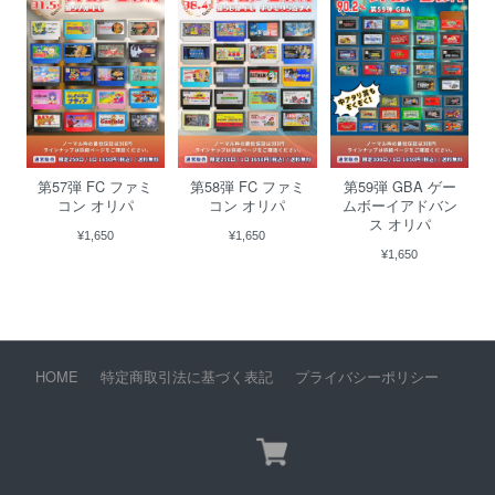
第57弾 FC ファミ
第58弾 FC ファミ
第59弾 GBA ゲー
コン オリパ
コン オリパ
ムボーイアドバン
ス オリパ
¥1,650
¥1,650
¥1,650
HOME
特定商取引法に基づく表記
プライバシーポリシー