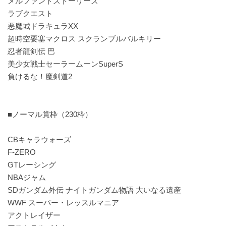
メルファンドストーリーズ
ラブクエスト
悪魔城ドラキュラXX
超時空要塞マクロス スクランブルバルキリー
忍者龍剣伝 巴
美少女戦士セーラームーンSuperS
負けるな！魔剣道2
■ノーマル賞枠（230枠）
CBキャラウォーズ
F-ZERO
GTレーシング
NBAジャム
SDガンダム外伝 ナイトガンダム物語 大いなる遺産
WWF スーパー・レッスルマニア
アクトレイザー